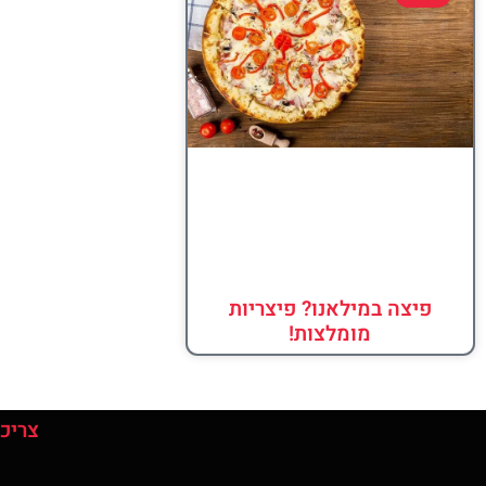
פיצה במילאנו? פיצריות
מומלצות!
צריכי