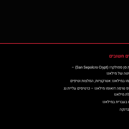
ם חשובים
כנסיית סן ספולקרו (San Sepolcro Crypt) –
טה של מילאנו
ו במילאנו: אטרקציות, המלצות וטיפים
פ טרסה דואומו מילאנו – כרטיסים עליית גג
ת מילאנו
 בעברית במילאנו
ברנקה