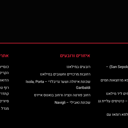
איזורים ורובעים
אתרי
כנסיית סן ספולקרו (San Sepolcro Crypt) –
רובעים במילאנו
הקריפ
רחובות מרכזיים וחשובים במילאנו
פא מרחצאות חמים
הדואומ
שכונת איזולה ושער גריבלדי – Isola, Porta
Garibaldi
רוף טו
ים ליד מילאנו
קתדרל
רחוב פורטה ונציה ורחוב בואנוס איירס
– כרטיסים עליית גג
סיורים
שכונת נאבילי – Navigli
מגדל 
לפא רומאו עם