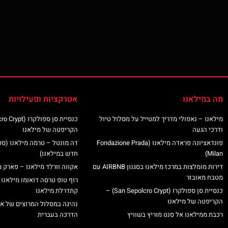
מה במילאנו
אטרקציות ופעילויות
מילאנו – נאפולי מדריך למטייל על מסלול טיול
ודרכי הגעה
הקריפטה של מילאנו
פונדאציונה פראדה מילאנו (Fondazione Prada
דה מונטל – טרמה מילאנו (ס
Milan)
חדש במילאנו)
דירות מומלצות במרכז מילאנו בסגנון AIRBNB עם
אקווה וורלד מילאנו – פארק מ
מטבח מאובזר
רוף טופ טרסה דואומו מילאנו 
כנסיית סן ספולקרו (San Sepolcro Crypt) –
קתדרלת מילאנו
הקריפטה של מילאנו
נהיגה במסלול המרוצים של א
רכבת ממילאנו אל סנט מוריץ בשוויץ
הדרכה בעברית