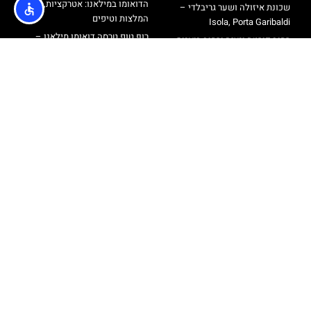
הדואומו במילאנו: אטרקציות,
שכונת איזולה ושער גריבלדי –
המלצות וטיפים
Isola, Porta Garibaldi
רוף טופ טרסה דואומו מילאנו –
רחוב פורטה ונציה ורחוב בואנוס
כרטיסים עליית גג קתדרלת מילאנו
איירס
סיורים בעברית במילאנו
שכונת נאבילי – Navigli
מגדל ברנקה
אודות
@ כל הזכויות שמורות לאתר הטיולים והתיירות מבית חברת
Travelers
מדיניות פרטיות