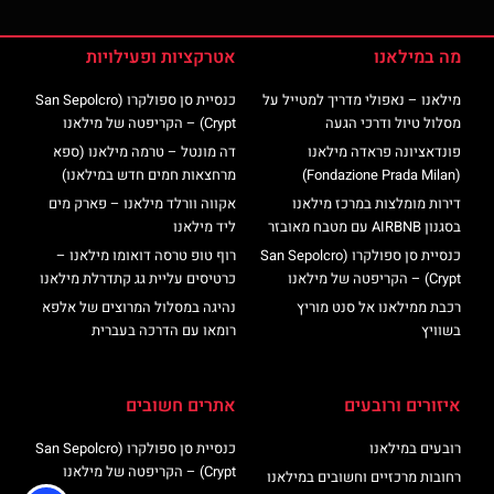
מה במילאנו
אטרקציות ופעילויות
מילאנו – נאפולי מדריך למטייל על
כנסיית סן ספולקרו (San Sepolcro
מסלול טיול ודרכי הגעה
Crypt) – הקריפטה של מילאנו
פונדאציונה פראדה מילאנו
דה מונטל – טרמה מילאנו (ספא
(Fondazione Prada Milan)
מרחצאות חמים חדש במילאנו)
דירות מומלצות במרכז מילאנו
אקווה וורלד מילאנו – פארק מים
בסגנון AIRBNB עם מטבח מאובזר
ליד מילאנו
כנסיית סן ספולקרו (San Sepolcro
רוף טופ טרסה דואומו מילאנו –
Crypt) – הקריפטה של מילאנו
כרטיסים עליית גג קתדרלת מילאנו
רכבת ממילאנו אל סנט מוריץ
נהיגה במסלול המרוצים של אלפא
בשוויץ
רומאו עם הדרכה בעברית
איזורים ורובעים
אתרים חשובים
רובעים במילאנו
כנסיית סן ספולקרו (San Sepolcro
Crypt) – הקריפטה של מילאנו
רחובות מרכזיים וחשובים במילאנו