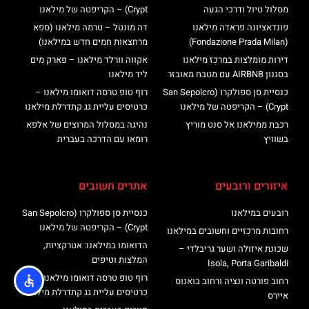
מסלול טיול ודרכי הגעה
Crypt) – הקריפטה של מילאנו
פונדאציונה פראדה מילאנו
דה מונטל – טרמה מילאנו (ספא
(Fondazione Prada Milan)
מרחצאות חמים חדש במילאנו)
דירות מומלצות במרכז מילאנו
אקווה וורלד מילאנו – פארק מים
בסגנון AIRBNB עם מטבח מאובזר
ליד מילאנו
כנסיית סן ספולקרו (San Sepolcro
רוף טופ טרסה דואומו מילאנו –
Crypt) – הקריפטה של מילאנו
כרטיסים עליית גג קתדרלת מילאנו
רכבת ממילאנו אל סנט מוריץ
נהיגה במסלול המרוצים של אלפא
בשוויץ
רומאו עם הדרכה בעברית
איזורים ורובעים
אתרים חשובים
רובעים במילאנו
כנסיית סן ספולקרו (San Sepolcro
Crypt) – הקריפטה של מילאנו
רחובות מרכזיים וחשובים במילאנו
הדואומו במילאנו: אטרקציות,
שכונת איזולה ושער גריבלדי –
המלצות וטיפים
Isola, Porta Garibaldi
רוף טופ טרסה דואומו מילאנו –
רחוב פורטה ונציה ורחוב בואנוס
כרטיסים עליית גג קתדרלת מילאנו
איירס