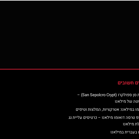
ם חשובים
כנסיית סן ספולקרו (San Sepolcro Crypt) –
טה של מילאנו
ו במילאנו: אטרקציות, המלצות וטיפים
פ טרסה דואומו מילאנו – כרטיסים עליית גג
ת מילאנו
 בעברית במילאנו