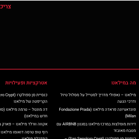
צריכי
מה במילאנו
אטרקציות ופעילויות
מילאנו – נאפולי מדריך למטייל על מסלול טיול
ודרכי הגעה
הקריפטה של מילאנו
פונדאציונה פראדה מילאנו (Fondazione Prada
דה מונטל – טרמה מילאנו (ס
Milan)
חדש במילאנו)
דירות מומלצות במרכז מילאנו בסגנון AIRBNB עם
אקווה וורלד מילאנו – פארק מ
מטבח מאובזר
רוף טופ טרסה דואומו מילאנו 
כנסיית סן ספולקרו (San Sepolcro Crypt) –
קתדרלת מילאנו