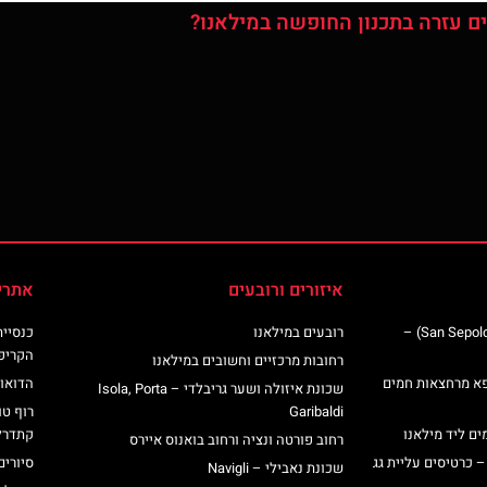
ם עזרה בתכנון החופשה במילאנו?
איזורים ורובעים
אתרי
כנסיית סן ספולקרו (San Sepolcro Crypt) –
רובעים במילאנו
הקריפ
רחובות מרכזיים וחשובים במילאנו
פא מרחצאות חמים
הדואומ
שכונת איזולה ושער גריבלדי – Isola, Porta
Garibaldi
רוף טו
ים ליד מילאנו
קתדרל
רחוב פורטה ונציה ורחוב בואנוס איירס
– כרטיסים עליית גג
סיורים
שכונת נאבילי – Navigli