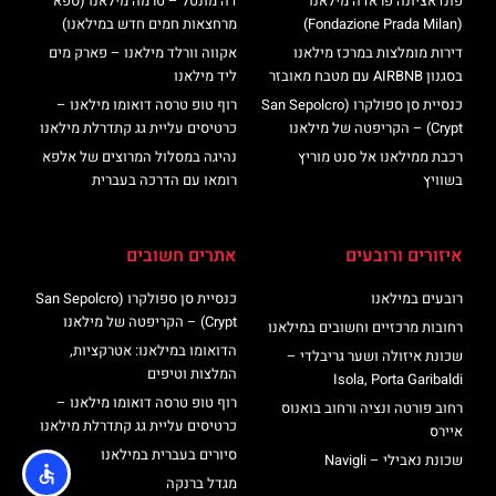
פונדאציונה פראדה מילאנו
דה מונטל – טרמה מילאנו (ספא
(Fondazione Prada Milan)
מרחצאות חמים חדש במילאנו)
דירות מומלצות במרכז מילאנו
אקווה וורלד מילאנו – פארק מים
בסגנון AIRBNB עם מטבח מאובזר
ליד מילאנו
כנסיית סן ספולקרו (San Sepolcro
רוף טופ טרסה דואומו מילאנו –
Crypt) – הקריפטה של מילאנו
כרטיסים עליית גג קתדרלת מילאנו
רכבת ממילאנו אל סנט מוריץ
נהיגה במסלול המרוצים של אלפא
בשוויץ
רומאו עם הדרכה בעברית
איזורים ורובעים
אתרים חשובים
רובעים במילאנו
כנסיית סן ספולקרו (San Sepolcro
Crypt) – הקריפטה של מילאנו
רחובות מרכזיים וחשובים במילאנו
הדואומו במילאנו: אטרקציות,
שכונת איזולה ושער גריבלדי –
המלצות וטיפים
Isola, Porta Garibaldi
רוף טופ טרסה דואומו מילאנו –
רחוב פורטה ונציה ורחוב בואנוס
כרטיסים עליית גג קתדרלת מילאנו
איירס
סיורים בעברית במילאנו
שכונת נאבילי – Navigli
מגדל ברנקה