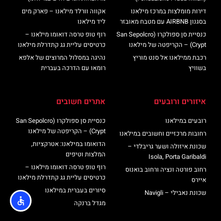
דירות מומלצות במרכז מילאנו
אקווה וורלד מילאנו – פארק מים
בסגנון AIRBNB עם מטבח מאובזר
ליד מילאנו
כנסיית סן ספולקרו (San Sepolcro
רוף טופ טרסה דואומו מילאנו –
Crypt) – הקריפטה של מילאנו
כרטיסים עליית גג קתדרלת מילאנו
רכבת ממילאנו אל סנט מוריץ
נהיגה במסלול המרוצים של אלפא
בשוויץ
רומאו עם הדרכה בעברית
איזורים ורובעים
אתרים חשובים
רובעים במילאנו
כנסיית סן ספולקרו (San Sepolcro
Crypt) – הקריפטה של מילאנו
רחובות מרכזיים וחשובים במילאנו
הדואומו במילאנו: אטרקציות,
שכונת איזולה ושער גריבלדי –
המלצות וטיפים
Isola, Porta Garibaldi
רוף טופ טרסה דואומו מילאנו –
רחוב פורטה ונציה ורחוב בואנוס
כרטיסים עליית גג קתדרלת מילאנו
איירס
סיורים בעברית במילאנו
שכונת נאבילי – Navigli
מגדל ברנקה