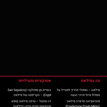
מה במילאנו
אטרקציות ופעילויות
מילאנו – נאפולי מדריך למטייל על
כנסיית סן ספולקרו (San Sepolcro
מסלול טיול ודרכי הגעה
Crypt) – הקריפטה של מילאנו
פונדאציונה פראדה מילאנו
דה מונטל – טרמה מילאנו (ספא
(Fondazione Prada Milan)
מרחצאות חמים חדש במילאנו)