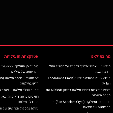
מה במילאנו
אטרקציות ופעילויות
מילאנו – נאפולי מדריך למטייל על מסלול טיול
ודרכי הגעה
הקריפטה של מילאנו
פונדאציונה פראדה מילאנו (Fondazione Prada
דה מונטל – טרמה מילאנו (ס
Milan)
חדש במילאנו)
דירות מומלצות במרכז מילאנו בסגנון AIRBNB עם
אקווה וורלד מילאנו – פארק מ
מטבח מאובזר
רוף טופ טרסה דואומו מילאנו 
כנסיית סן ספולקרו (San Sepolcro Crypt) –
קתדרלת מילאנו
הקריפטה של מילאנו
נהיגה במסלול המרוצים של א