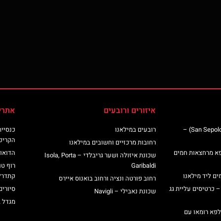
איזורים ורובעים
אתרי
כנסיית סן ספולקרו (San Sepolcro Crypt) –
רובעים במילאנו
הקריפ
רחובות מרכזיים וחשובים במילאנו
פא מרחצאות חמים
הדואומ
שכונת איזולה ושער גריבלדי – Isola, Porta
Garibaldi
רוף טו
ים ליד מילאנו
קתדרל
רחוב פורטה ונציה ורחוב בואנוס איירס
– כרטיסים עליית גג
סיורים
שכונת נאבילי – Navigli
מגדל 
לפא רומאו עם