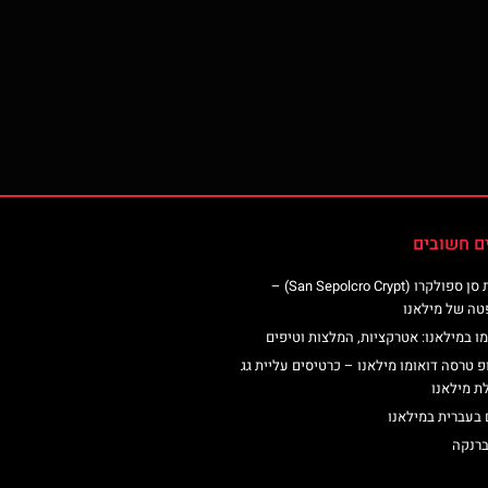
ם חשובים
כנסיית סן ספולקרו (San Sepolcro Crypt) –
טה של מילאנו
ו במילאנו: אטרקציות, המלצות וטיפים
פ טרסה דואומו מילאנו – כרטיסים עליית גג
ת מילאנו
 בעברית במילאנו
ברנקה