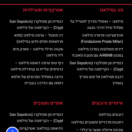
מה במילאנו
אטרקציות ופעילויות
מילאנו – נאפולי מדריך למטייל על
כנסיית סן ספולקרו (San Sepolcro
מסלול טיול ודרכי הגעה
Crypt) – הקריפטה של מילאנו
פונדאציונה פראדה מילאנו
דה מונטל – טרמה מילאנו (ספא
(Fondazione Prada Milan)
מרחצאות חמים חדש במילאנו)
דירות מומלצות במרכז מילאנו
אקווה וורלד מילאנו – פארק מים
בסגנון AIRBNB עם מטבח מאובזר
ליד מילאנו
כנסיית סן ספולקרו (San Sepolcro
רוף טופ טרסה דואומו מילאנו –
Crypt) – הקריפטה של מילאנו
כרטיסים עליית גג קתדרלת מילאנו
רכבת ממילאנו אל סנט מוריץ
נהיגה במסלול המרוצים של אלפא
בשוויץ
רומאו עם הדרכה בעברית
איזורים ורובעים
אתרים חשובים
רובעים במילאנו
כנסיית סן ספולקרו (San Sepolcro
Crypt) – הקריפטה של מילאנו
רחובות מרכזיים וחשובים במילאנו
הדואומו במילאנו: אטרקציות,
שכונת איזולה ושער גריבלדי –